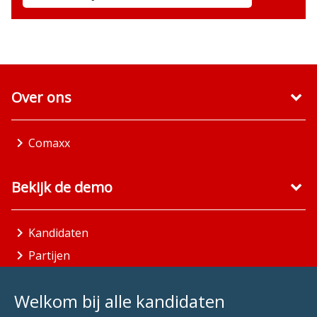
Over ons
Comaxx
Bekijk de demo
Kandidaten
Partijen
Gemeenten
Welkom bij alle kandidaten
Aandachtsgebieden