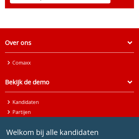
Over ons
Comaxx
Bekijk de demo
Kandidaten
Partijen
Gemeenten
Welkom bij alle kandidaten
Aandachtsgebieden