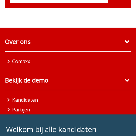
Over ons
Comaxx
Bekijk de demo
Kandidaten
Partijen
Gemeenten
Welkom bij alle kandidaten
Aandachtsgebieden