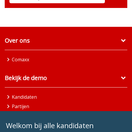
Over ons
Comaxx
Bekijk de demo
Kandidaten
Partijen
Gemeenten
Welkom bij alle kandidaten
Aandachtsgebieden