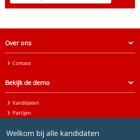
Over ons
Comaxx
Bekijk de demo
Kandidaten
Partijen
Gemeenten
Welkom bij alle kandidaten
Aandachtsgebieden