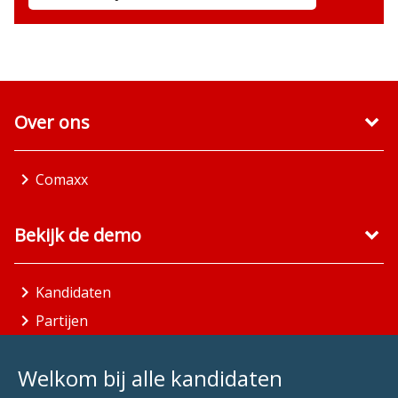
Over ons
Comaxx
Bekijk de demo
Kandidaten
Partijen
Gemeenten
Welkom bij alle kandidaten
Aandachtsgebieden