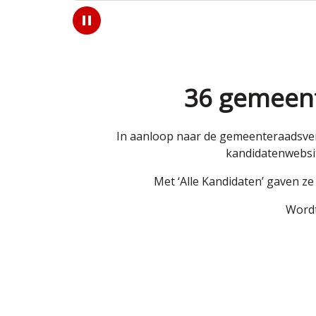
Play
/
Pause
36 gemeent
In aanloop naar de gemeenteraadsver
kandidatenwebsit
Met ‘Alle Kandidaten’ gaven z
Wordt