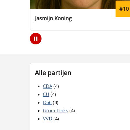
#10
#2
Emma Vos
Play
/
Pause
Alle partijen
CDA
(4)
CU
(4)
D66
(4)
GroenLinks
(4)
VVD
(4)