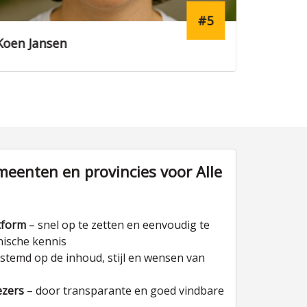
#16
Laura Dijkstra
Daan Me
eenten en provincies voor Alle
tform
– snel op te zetten en eenvoudig te
nische kennis
stemd op de inhoud, stijl en wensen van
ezers
– door transparante en goed vindbare