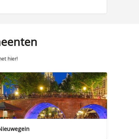
meenten
et hier!
Veenendaal