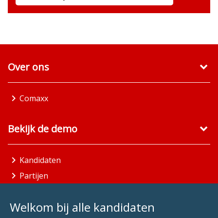
Over ons
Comaxx
Bekijk de demo
Kandidaten
Partijen
Gemeenten
Welkom bij alle kandidaten
Aandachtsgebieden