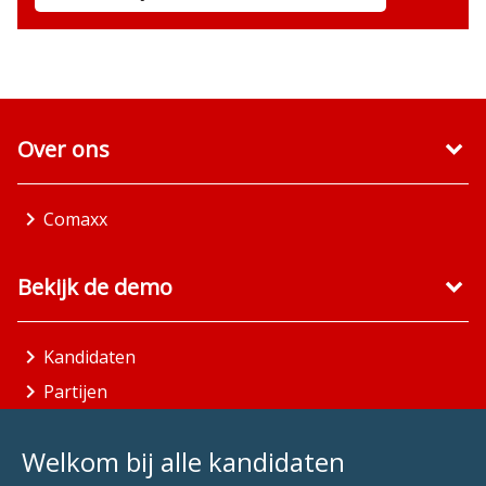
Over ons
Comaxx
Bekijk de demo
Kandidaten
Partijen
Gemeenten
Welkom bij alle kandidaten
Aandachtsgebieden