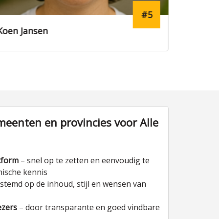
#5
Koen Jansen
Joris de
eenten en provincies voor Alle
tform
– snel op te zetten en eenvoudig te
nische kennis
stemd op de inhoud, stijl en wensen van
ezers
– door transparante en goed vindbare