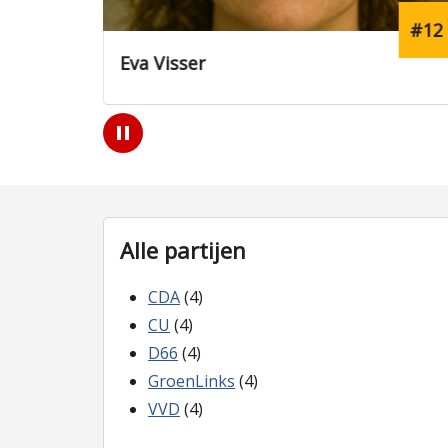
#9
#12
Eva Visser
Play
/
Pause
Alle partijen
CDA
(4)
CU
(4)
D66
(4)
GroenLinks
(4)
VVD
(4)