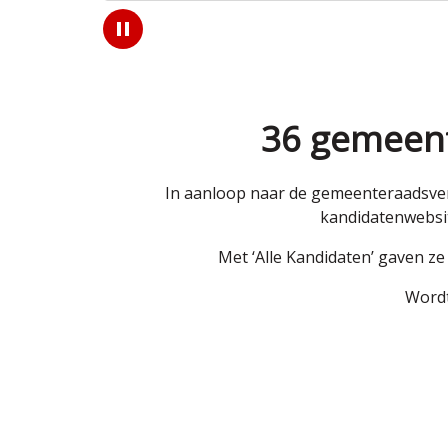
Play
/
Pause
36 gemeent
In aanloop naar de gemeenteraadsver
kandidatenwebsit
Met ‘Alle Kandidaten’ gaven z
Wordt