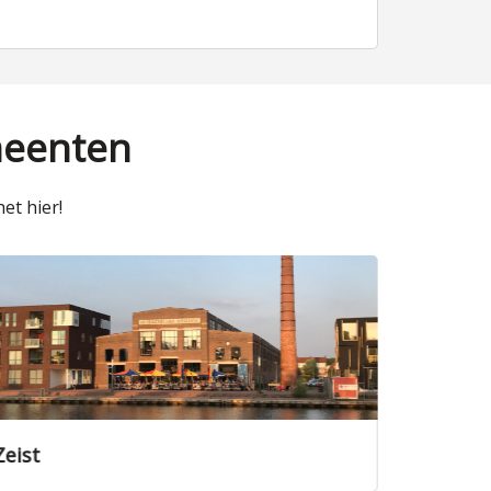
meenten
et hier!
Zeist