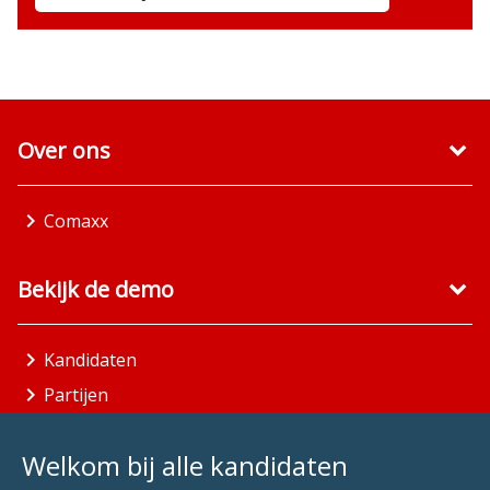
Over ons
Comaxx
Bekijk de demo
Kandidaten
Partijen
Gemeenten
Welkom bij alle kandidaten
Aandachtsgebieden